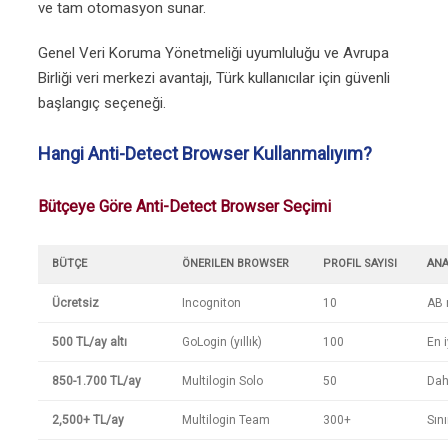
ve tam otomasyon sunar.
Genel Veri Koruma Yönetmeliği uyumluluğu ve Avrupa
Birliği veri merkezi avantajı, Türk kullanıcılar için güvenli
başlangıç seçeneği.
Hangi Anti-Detect Browser Kullanmalıyım?
Bütçeye Göre Anti-Detect Browser Seçimi
BÜTÇE
ÖNERILEN BROWSER
PROFIL SAYISI
ANA
Ücretsiz
Incogniton
10
AB 
500 TL/ay altı
GoLogin (yıllık)
100
En i
850-1.700 TL/ay
Multilogin Solo
50
Dahi
2,500+ TL/ay
Multilogin Team
300+
Sını