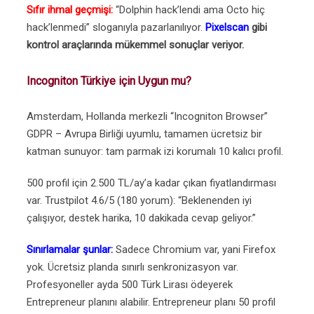
Sıfır ihmal geçmişi:
“Dolphin hack’lendi ama Octo hiç
hack’lenmedi” sloganıyla pazarlanılıyor.
Pixelscan
gibi
kontrol araçlarında mükemmel sonuçlar veriyor.
Incogniton Türkiye için Uygun mu?
Amsterdam, Hollanda merkezli “Incogniton Browser”
GDPR – Avrupa Birliği uyumlu, tamamen ücretsiz bir
katman sunuyor: tam parmak izi korumalı 10 kalıcı profil.
500 profil için 2.500 TL/ay’a kadar çıkan fiyatlandırması
var. Trustpilot 4.6/5 (180 yorum): “Beklenenden iyi
çalışıyor, destek harika, 10 dakikada cevap geliyor.”
Sınırlamalar şunlar:
Sadece Chromium var, yani Firefox
yok. Ücretsiz planda sınırlı senkronizasyon var.
Profesyoneller ayda 500 Türk Lirası ödeyerek
Entrepreneur planını alabilir. Entrepreneur planı 50 profil