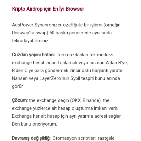
Kripto Airdrop için En İyi Browser
AdsPower Synchronizer özelliği ile bir işlemi (örneğin
Uniswap’ta swap) 50 başka pencerede aynı anda
tekrarlayabilirsiniz.
Cüzdan yapısı hatası:
Tüm cüzdanları tek merkezi
exchange hesabından fonlamak veya cüzdan A’dan B’ye,
B’den C’ye para göndermek zincir üstü bağlantı yaratır.
Nansen veya LayerZero’nun Sybil tespiti bunu anında
görür.
Çözüm:
the exchange seçin (OKX, Binance). the
exchange yüzlerce alt hesap oluşturma imkanı verir.
Exchange her alt hesap için ayrı yatırma adresi sağlar.
Ben bunu öneriyorum.
Davranış değişikliği:
Otomasyon scriptleri, rastgele