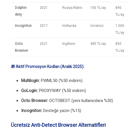
Dolphin
2021
Rusya/Kıbrıs
100 TL/ay
890
Anty
TL/ay
Incogniton
2017
Hollanda
Ücretsiz
1.000
TL/ay
Octo
2021
İngiltere
490 TL/ay
850
Browser
TL/ay
🎁 Aktif Promosyon Kodları (Aralık 2025):
Multilogin:
PWML50 (%50 indirim)
GoLogin:
PROXYWAY (%50 indirim)
Octo Browser:
OCTOBEST (yeni kullanıcılara %30)
Incogniton:
Desteğe yazın (%15)
Ücretsiz Anti-Detect Browser Alternatifleri