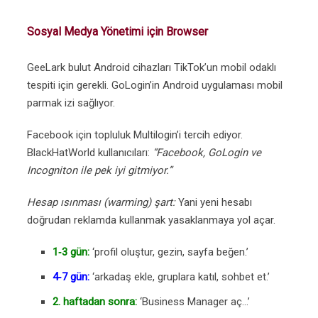
Sosyal Medya Yönetimi için Browser
GeeLark bulut Android cihazları TikTok’un mobil odaklı
tespiti için gerekli. GoLogin’in Android uygulaması mobil
parmak izi sağlıyor.
Facebook için topluluk Multilogin’i tercih ediyor.
BlackHatWorld kullanıcıları:
“Facebook, GoLogin ve
Incogniton ile pek iyi gitmiyor.”
Hesap ısınması (warming) şart:
Yani yeni hesabı
doğrudan reklamda kullanmak yasaklanmaya yol açar.
1‑3 gün:
‘profil oluştur, gezin, sayfa beğen.’
4‑7 gün:
‘arkadaş ekle, gruplara katıl, sohbet et.’
2. haftadan sonra:
‘Business Manager aç…’