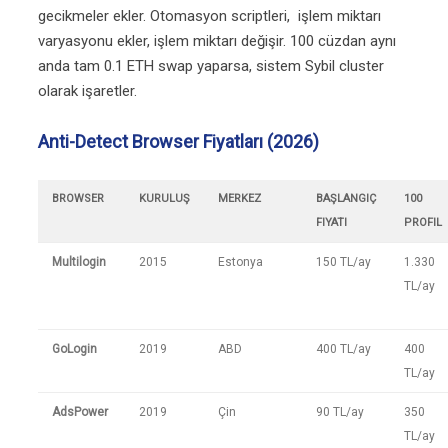
gecikmeler ekler. Otomasyon scriptleri, işlem miktarı
varyasyonu ekler, işlem miktarı değişir. 100 cüzdan aynı
anda tam 0.1 ETH swap yaparsa, sistem Sybil cluster
olarak işaretler.
Anti-Detect Browser Fiyatları (2026)
BROWSER
KURULUŞ
MERKEZ
BAŞLANGIÇ
100
FIYATI
PROFIL
Multilogin
2015
Estonya
150 TL/ay
1.330
TL/ay
GoLogin
2019
ABD
400 TL/ay
400
TL/ay
AdsPower
2019
Çin
90 TL/ay
350
TL/ay