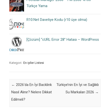
Türkçe Yama
R10.Net Davetiye Kodu (r10 üye olma)
[Çözüm] “cURL Error 28” Hatası – WordPress
Kategori:
En iyiler Listesi
Post navigation
←
2026’da En İyi Backlink
Türkiye’nin En İyi ve Sağlıklı
Nasıl Alınır? Nelere Dikkat
Su Markaları 2026
→
Edilmeli?